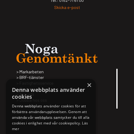
Tel.: 0152-71 61 00
Skicka e-post
Mark­ar­be­ten
BRF-tjäns­­ter
×
Fas­tig­hets­ser­vice
Om oss
Denna webbplats använder
Aktu­ellt
cookies
Jobba hos oss
Kon­takt
Denna webbplats använder cookies för att
förbättra användarupplevelsen. Genom att
använda vår webbplats samtycker du till alla
Följ oss i sociala medier:
cookies i enlighet med vår cookiepolicy.
Läs
mer