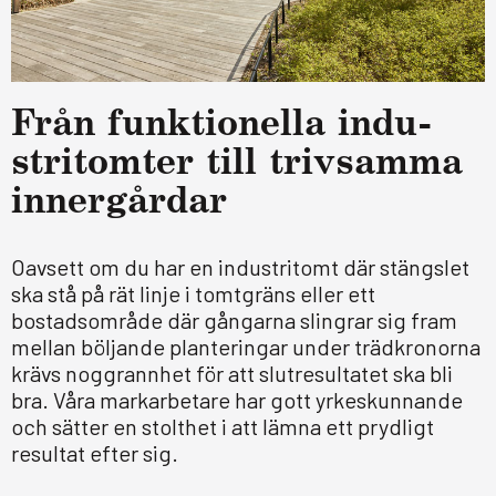
Från funk­tio­nella indu­
stri­tom­ter till triv­samma
inner­går­dar
Oavsett om du har en industritomt där stängslet
ska stå på rät linje i tomtgräns eller ett
bostadsområde där gångarna slingrar sig fram
mellan böljande planteringar under trädkronorna
krävs noggrannhet för att slutresultatet ska bli
bra. Våra markarbetare har gott yrkeskunnande
och sätter en stolthet i att lämna ett prydligt
resultat efter sig.