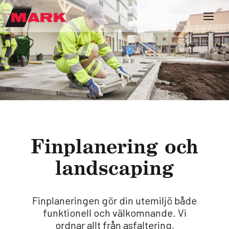
Fin­pla­ne­ring och
lands­ca­ping
Finplaneringen gör din utemiljö både
funktionell och välkomnande. Vi
ordnar allt från asfaltering,