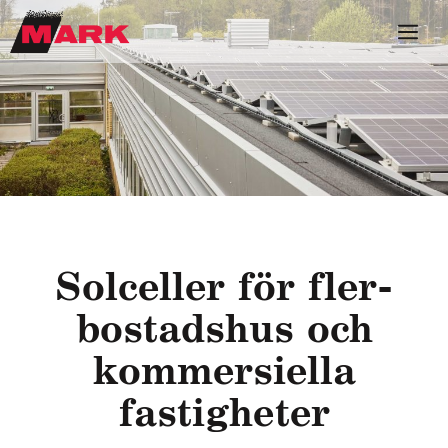
Sol­cel­ler för fler­
bo­stads­hus och
kom­mer­si­ella
fas­tig­he­ter