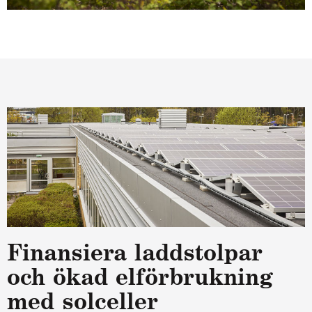
Finan­si­era laddstol­par
och ökad elför­bruk­ning
med sol­cel­ler