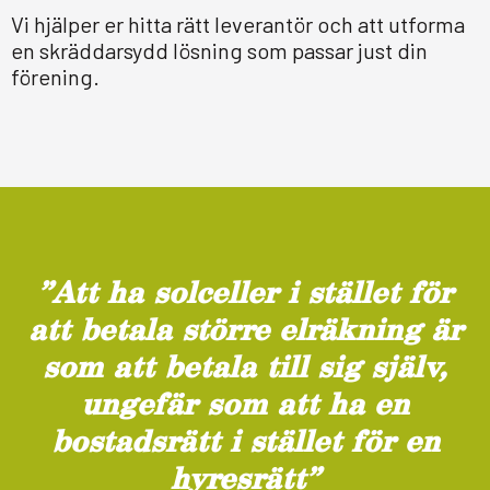
Vi hjälper er hitta rätt leverantör och att utforma
en skräddarsydd lösning som passar just din
förening.
”Att ha sol­cel­ler i stäl­let för
att betala större elräk­ning är
som att betala till sig själv,
unge­fär som att ha en
bostads­rätt i stäl­let för en
hyres­rätt”