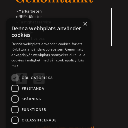
Mark­ar­be­ten
BRF-tjäns­­ter
×
Fas­tig­hets­ser­vice
Om oss
Denna webbplats använder
Aktu­ellt
cookies
Jobba hos oss
Kon­takt
Denna webbplats använder cookies för att
förbättra användarupplevelsen. Genom att
använda vår webbplats samtycker du till alla
Följ oss i sociala medier:
cookies i enlighet med vår cookiepolicy.
Läs
mer
OBLIGATORISKA
PRESTANDA
SPÅRNING
FUNKTIONER
OKLASSIFICERADE
Visselblåsartjänst (extern tjänst)