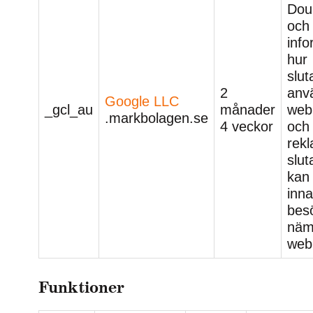
Doub
och 
inf
hur
slu
2
anv
Google LLC
_gcl_au
månader
web
.markbolagen.se
4 veckor
och 
rek
slu
kan 
inn
bes
näm
web
Funktioner