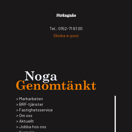
Strängnäs
Tel.: 0152-71 61 00
Skicka e-post
Mark­ar­be­ten
BRF-tjäns­­ter
Fas­tig­hets­ser­vice
Om oss
Aktu­ellt
Jobba hos oss