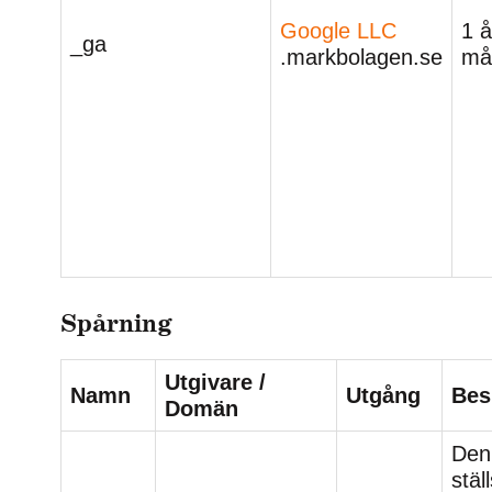
Google LLC
1 å
_ga
.markbolagen.se
må
Spårning
Utgivare /
Namn
Utgång
Bes
Domän
Den
stäl