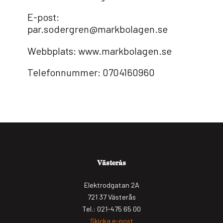
E-post:
par.sodergren@markbolagen.se
Webbplats: www.markbolagen.se
Telefonnummer: 0704160960
Västerås
Elektrodgatan 2A
721 37 Västerås
Tel.: 021-475 65 00
Skicka e-post