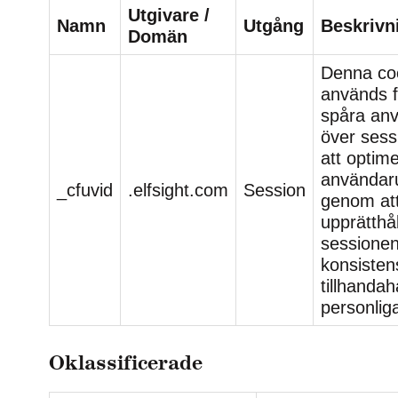
Utgivare /
Namn
Utgång
Beskrivn
Domän
Denna co
används f
spåra an
över sess
att optim
användar
_cfuvid
.elfsight.com
Session
genom at
upprätthål
sessione
konsisten
tillhandah
personliga
Oklassificerade