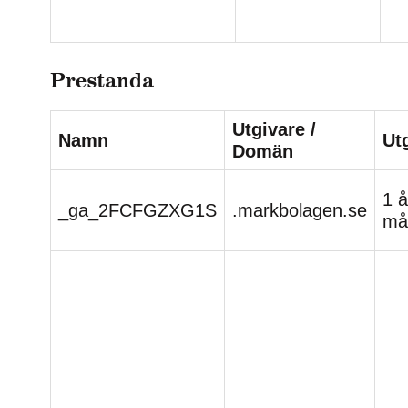
Prestanda
Utgivare /
Namn
Ut
Domän
1 å
_ga_2FCFGZXG1S
.markbolagen.se
må