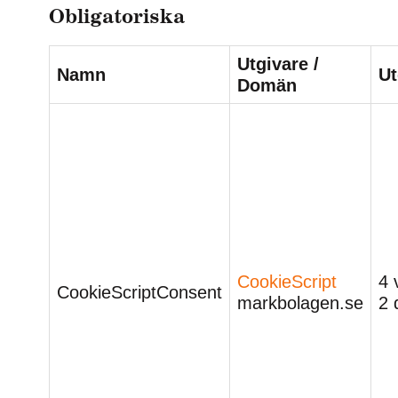
Obligatoriska
Utgivare /
Namn
U
Domän
CookieScript
4 
CookieScriptConsent
markbolagen.se
2 