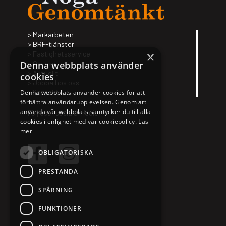
Mark­ar­be­ten
BRF-tjäns­­ter
×
Fas­tig­hets­ser­vice
Denna webbplats använder
Om oss
Aktu­ellt
cookies
Jobba hos oss
Kon­takt
Denna webbplats använder cookies för att
förbättra användarupplevelsen. Genom att
använda vår webbplats samtycker du till alla
Följ oss i sociala medier:
cookies i enlighet med vår cookiepolicy.
Läs
mer
OBLIGATORISKA
PRESTANDA
SPÅRNING
FUNKTIONER