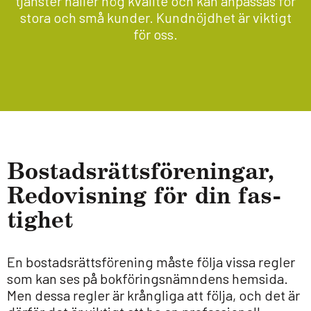
tjänster håller hög kvalité och kan anpassas för
stora och små kunder. Kundnöjdhet är viktigt
för oss.
Bostads­rätts­för­e­ningar,
Redo­vis­ning för din fas­
tig­het
En bostadsrättsförening måste följa vissa regler
som kan ses på bokföringsnämndens hemsida.
Men dessa regler är krångliga att följa, och det är