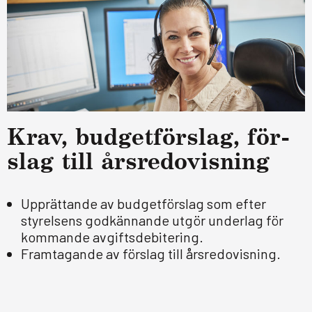
Krav, bud­get­för­slag, för­
slag till års­re­do­vis­ning
Upprättande av budgetförslag som efter
styrelsens godkännande utgör underlag för
kommande avgiftsdebitering.
Framtagande av förslag till årsredovisning.