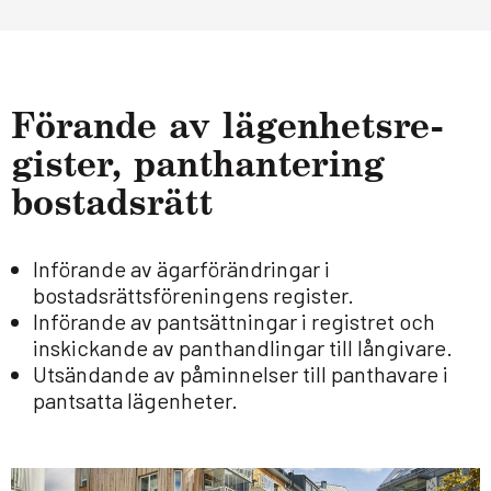
Förande av lägen­hets­re­
gis­ter, pant­han­te­ring
bostads­rätt
Införande av ägarförändringar i
bostadsrättsföreningens register.
Införande av pantsättningar i registret och
inskickande av panthandlingar till långivare.
Utsändande av påminnelser till panthavare i
pantsatta lägenheter.