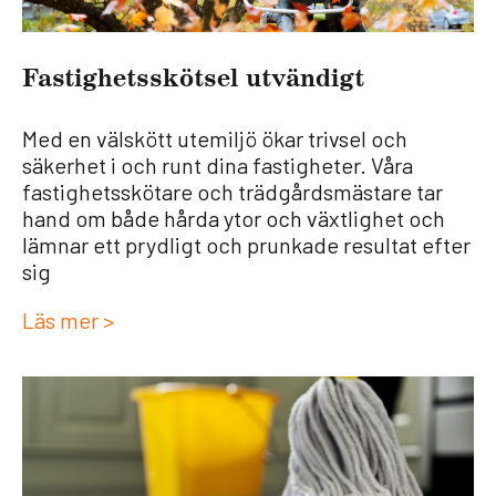
Fas­tig­hets­sköt­sel utvän­digt
Med en välskött utemiljö ökar trivsel och
säkerhet i och runt dina fastigheter. Våra
fastighetsskötare och trädgårdsmästare tar
hand om både hårda ytor och växtlighet och
lämnar ett prydligt och prunkade resultat efter
sig
Läs mer >